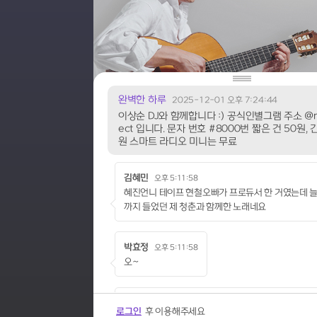
완벽한 하루
2025-12-01 오후 7:24:44
이상순 DJ와 함께합니다 :) 공식인별그램 주소 @m
ect 입니다. 문자 번호 #8000번 짧은 건 50원, 긴
원 스마트 라디오 미니는 무료
김혜민
오후 5:11:58
혜진언니 테이프 현철오빠가 프로듀서 한 거였는데 
까지 들었던 제 청춘과 함께한 노래네요
박효정
오후 5:11:58
오~
최희원
오후 5:11:50
로그인
후 이용해주세요