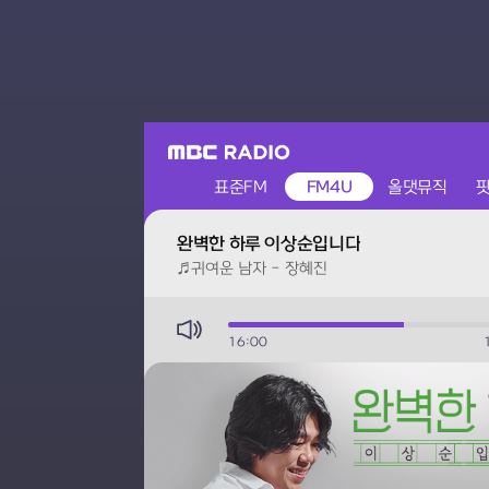
표준FM
FM4U
올댓뮤직
FM4U
완벽한 하루 이상순입니다
♬귀여운 남자 - 장혜진
16:00